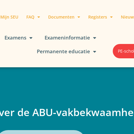
Mijn SEU
FAQ
Documenten
Registers
Nieuw
Examens
Exameninformatie
Permanente educatie
PE-scho
over de ABU-vakbekwaamhei