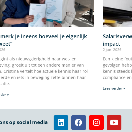
merk je ineens hoeveel je eigenlijk
Salarisverw
weet”
impact
2026
2 juni 2026
gint als nieuwsgierigheid naar wet- en
Een kleine fou
eving, groeit uit tot een andere manier van
gevolgen hebb
. Cristina vertelt hoe actuele kennis haar rol
kennis steeds b
erde én iets in beweging zette binnen haar
compliance en
satie.
Lees verder »
rder »
ons op social media