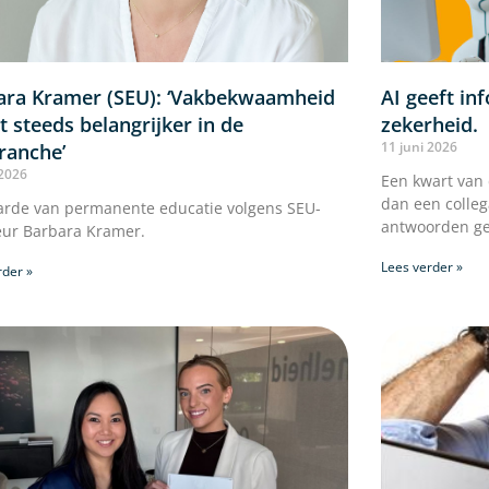
ara Kramer (SEU): ‘Vakbekwaamheid
AI geeft i
 steeds belangrijker in de
zekerheid.
11 juni 2026
ranche’
 2026
Een kwart van
dan een colleg
rde van permanente educatie volgens SEU-
antwoorden ge
eur Barbara Kramer.
Lees verder »
rder »