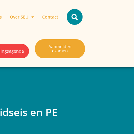
s
Over SEU
Contact
Aanmelden
examen
lingsagenda
dseis en PE